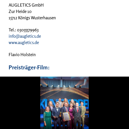
AUGLETICS GmbH
Zur Heide 10
15712 Königs Wusterhausen
Tel.: 03055579963
info@augletics.de
www.augletics.de
Flavio Holstein
Preisträger-Film: