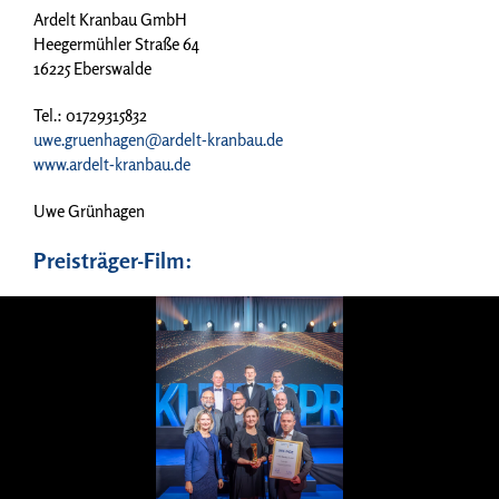
Ardelt Kranbau GmbH
Heegermühler Straße 64
16225 Eberswalde
Tel.: 01729315832
uwe.gruenhagen@ardelt-kranbau.de
www.ardelt-kranbau.de
Uwe Grünhagen
Preisträger-Film: